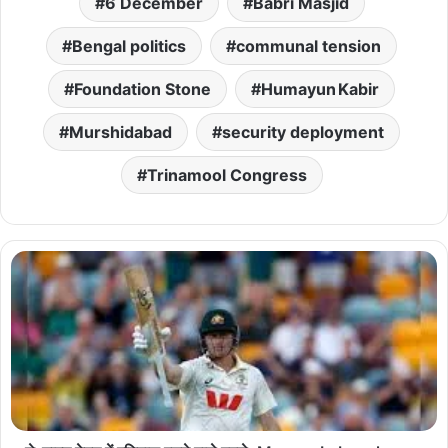
6 December
Babri Masjid
Bengal politics
communal tension
Foundation Stone
Humayun Kabir
Murshidabad
security deployment
Trinamool Congress