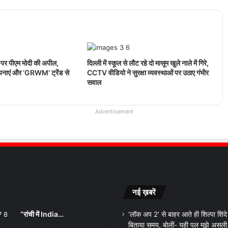
 पर पीएम मोदी की अपील,
दिल्ली में स्कूल से लौट रहे दो मासूम खुले नाले में गिरे,
अपनाएं और ‘GRWM’ ट्रेंड से
CCTV वीडियो ने सुरक्षा व्यवस्थाओं पर उठाए गंभीर
सवाल
Advertisement
नई ख़बरें
“रांची में India…
‘लॉक अप 2’ से बाहर आते ही शिल्पा शिंदे ने
बिताया समय, बोलीं- यही पल मुझे असली व