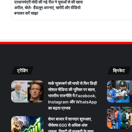
प्रधानमंत्री मोदी की नई रील ने युवाओं से की खास
अपील, बोले- हैंडलूम अपनाएं, खरीदें और वीडियो
बनाकर करें साझा
ट्रेंडिंग
क्रिकेट
मार्क जुकरबर्ग की माफी से फिर छिड़ी
सोशल मीडिया की भूमिका पर बहस,
भारतीय राजनीति में Facebook,
Instagram और WhatsApp
का बढ़ता प्रभाव
शेयर बाजार में शानदार शुरुआत,
सेंसेक्स 600 से अधिक अंक
उछला, निफ्टी भी मजबूती के साथ