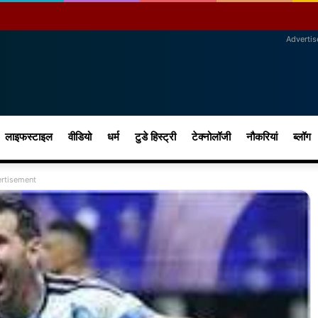
Adverti
लाइफस्टाइल
वीडियो
धर्म
टुडे हिस्ट्री
टेक्नोलॉजी
नौकरियां
ब्लॉग
rtisement