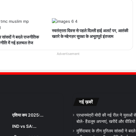
स्वतंत्रता दिवस से पहले दिल्ली हाई अलर्ट पर, आतंकी
खतरे के मद्देनज़र सुरक्षा के अभूतपूर्व इंतजाम
िम सांसदों ने बदले राजनीतिक
नीति में नई हलचल तेज
Advertisement
नई ख़बरें
एशिया कप 2025:…
प्रधानमंत्री मोदी की नई रील ने युवाओं
बोले- हैंडलूम अपनाएं, खरीदें और वीडिय
IND vs SA:…
मुर्शिदाबाद के तीन मुस्लिम सांसदों ने बद