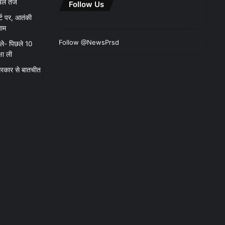
चल तेज
Follow Us
र्ट पर, आतंकी
जाम
Follow @NewsPrsd
ले- पिछले 10
षा ली
, सरकार से बातचीत