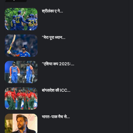
श्रीलंका ए ने…
“मेरा पूरा ध्यान…
“एशिया कप 2025:…
बांग्लादेश की ICC…
भारत-पाक मैच से…