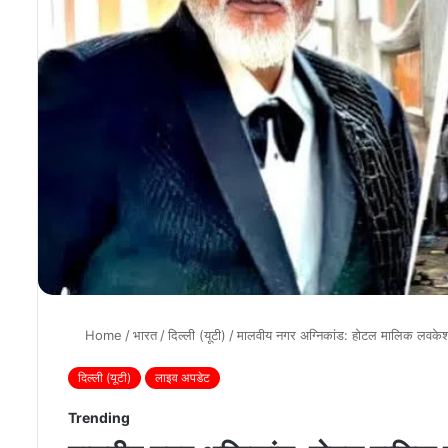
Home
/
भारत
/
दिल्ली (यूटी)
/
मालवीय नगर अग्निकांड: होटल मालिक लवकेश ब
दिल्ली (यूटी)
लाइव अपडेट
Trending