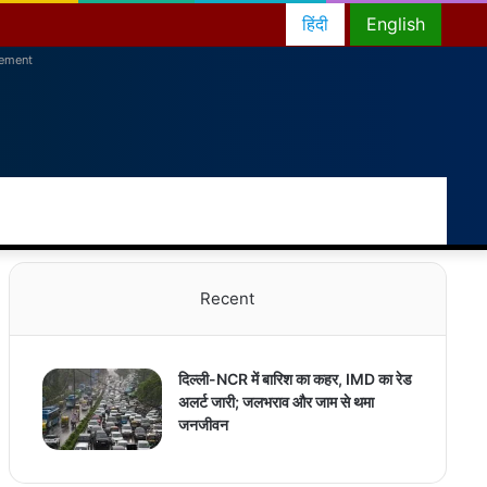
हिंदी
English
sement
RSS
Facebook
Twitter
YouTube
Instagram
Telegram
Random
Switch
Sea
Article
skin
for
Recent
दिल्ली-NCR में बारिश का कहर, IMD का रेड
अलर्ट जारी; जलभराव और जाम से थमा
जनजीवन