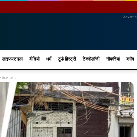
Adverti
लाइफस्टाइल
वीडियो
धर्म
टुडे हिस्ट्री
टेक्नोलॉजी
नौकरियां
ब्लॉग
rtisement