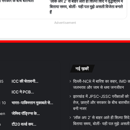
और सरकार के बीच बातचीत
‘लॉक अप 2’ से बाहर आते ही शिल्पा शिंदे ने वृद्धाश्रम में
बिताया समय, बोलीं- यही पल मुझे असली विजेता बनाते
हैं
Advertisement
नई ख़बरें
ICC की चेतावनी…
दिल्ली-NCR में बारिश का कहर, IMD का
जलभराव और जाम से थमा जनजीवन
ICC ने PCB…
झारखंड में JPSC-JSSC परीक्षाओं को
भारत-पाकिस्तान मुकाबले से…
तेज, छात्रों और सरकार के बीच बातचीत शु
बनी नजर
जेमिमा रॉड्रिग्स के…
‘लॉक अप 2’ से बाहर आते ही शिल्पा शिंदे ने
बिताया समय, बोलीं- यही पल मुझे असली व
टी20 वर्ल्ड कप…