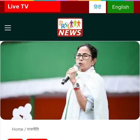
Live TV
हिंदी
English
Menu
S
f
Home
/
राजनीति