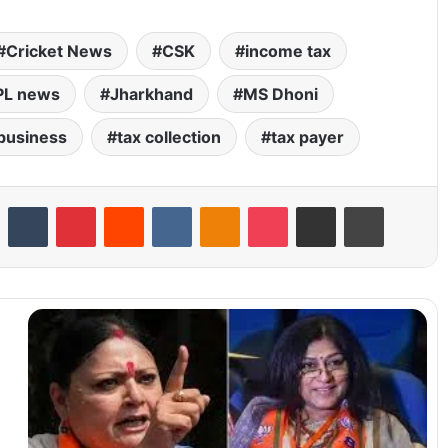
Cricket News
CSK
income tax
PL news
Jharkhand
MS Dhoni
business
tax collection
tax payer
LinkedIn
Tumblr
Pinterest
Reddit
VKontakte
Odnoklassniki
Pocket
Share via Email
Print