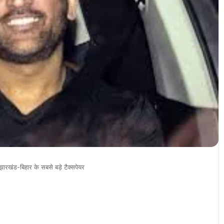
झारखंड-बिहार के सबसे बड़े टैक्सपेयर