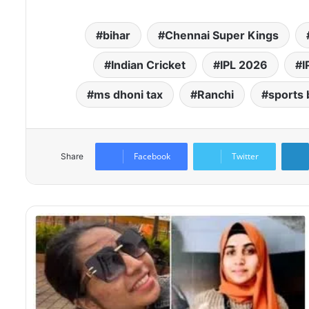
bihar
Chennai Super Kings
Indian Cricket
IPL 2026
I
ms dhoni tax
Ranchi
sports 
Facebook
Twitter
Share