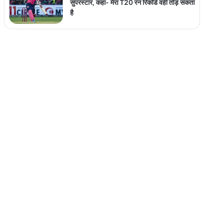
सुपरस्टार, कहा- मेरा T20 रन रिकॉर्ड वही तोड़ सकता
है