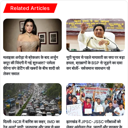
Related Articles
मलाइका अरोड़ा से ब्रेकअप के बाद अर्जुन
यूपी चुनाव से पहले मायावती का सपा पर बड़ा
कपूर की जिंदगी में नई शुरुआत? पामेला
हमला, ब्राह्मणों के BSP से जुड़ने का दावा
सेरेना संग डेटिंग की खबरों के बीच शादी को
कर बोलीं- सर्वसमाज सावधान रहे
लेकर सवाल
दिल्ली-NCR में बारिश का कहर, IMD का
झारखंड में JPSC-JSSC परीक्षाओं को
रेड अलर्ट जारी; जलभराव और जाम से थमा
लेकर आंदोलन तेज, छात्रों और सरकार के