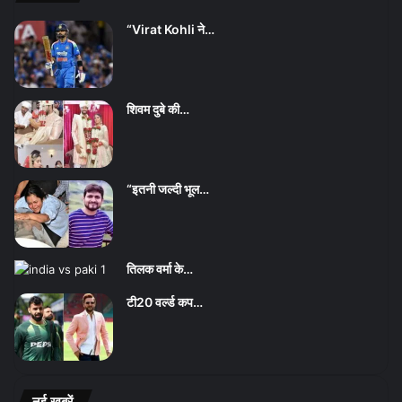
“Virat Kohli ने…
शिवम दुबे की…
“इतनी जल्दी भूल…
तिलक वर्मा के…
टी20 वर्ल्ड कप…
नई ख़बरें