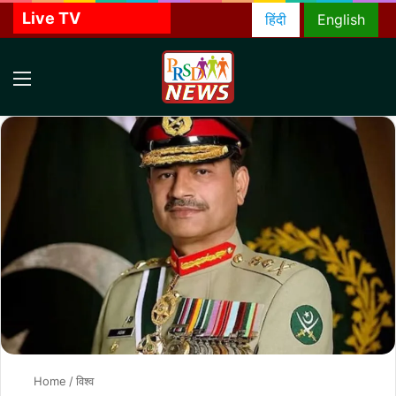
Live TV
हिंदी
English
Menu
S
f
Home
/
विश्व