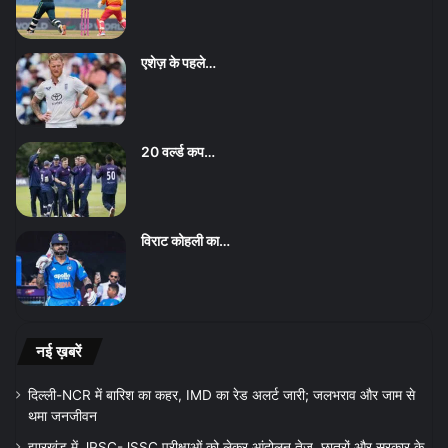
एशेज़ के पहले…
20 वर्ल्ड कप…
विराट कोहली का…
नई ख़बरें
दिल्ली-NCR में बारिश का कहर, IMD का रेड अलर्ट जारी; जलभराव और जाम से
थमा जनजीवन
झारखंड में JPSC-JSSC परीक्षाओं को लेकर आंदोलन तेज, छात्रों और सरकार के