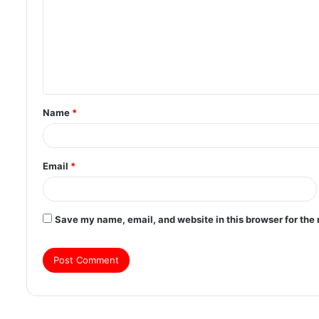
m
m
e
n
t
Name
*
*
Email
*
Save my name, email, and website in this browser for the