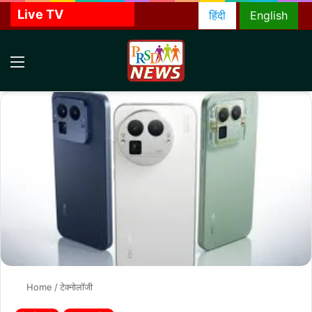
Live TV
हिंदी
English
Menu
S
f
Home
/
टेक्नोलॉजी