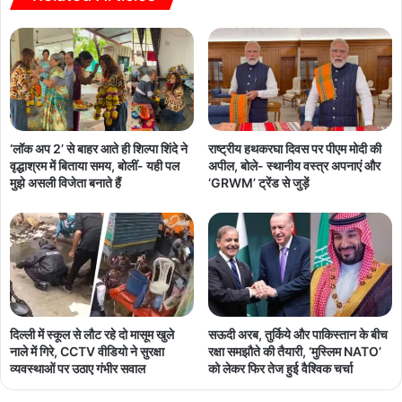
‘लॉक अप 2’ से बाहर आते ही शिल्पा शिंदे ने
राष्ट्रीय हथकरघा दिवस पर पीएम मोदी की
वृद्धाश्रम में बिताया समय, बोलीं- यही पल
अपील, बोले- स्थानीय वस्त्र अपनाएं और
मुझे असली विजेता बनाते हैं
‘GRWM’ ट्रेंड से जुड़ें
दिल्ली में स्कूल से लौट रहे दो मासूम खुले
सऊदी अरब, तुर्किये और पाकिस्तान के बीच
नाले में गिरे, CCTV वीडियो ने सुरक्षा
रक्षा समझौते की तैयारी, ‘मुस्लिम NATO’
व्यवस्थाओं पर उठाए गंभीर सवाल
को लेकर फिर तेज हुई वैश्विक चर्चा