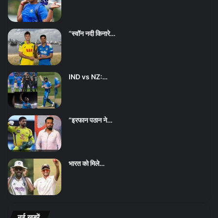
“स्वॉन नदी किनारे…
IND vs NZ:…
“इरफान पठान ने…
भारत को मिले…
नई ख़बरें