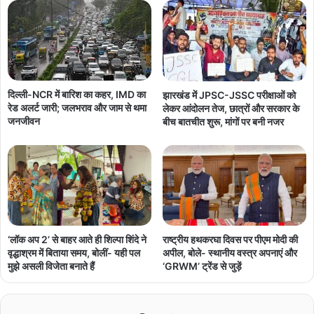
दिल्ली-NCR में बारिश का कहर, IMD का
झारखंड में JPSC-JSSC परीक्षाओं को
रेड अलर्ट जारी; जलभराव और जाम से थमा
लेकर आंदोलन तेज, छात्रों और सरकार के
जनजीवन
बीच बातचीत शुरू, मांगों पर बनी नजर
‘लॉक अप 2’ से बाहर आते ही शिल्पा शिंदे ने
राष्ट्रीय हथकरघा दिवस पर पीएम मोदी की
वृद्धाश्रम में बिताया समय, बोलीं- यही पल
अपील, बोले- स्थानीय वस्त्र अपनाएं और
मुझे असली विजेता बनाते हैं
‘GRWM’ ट्रेंड से जुड़ें