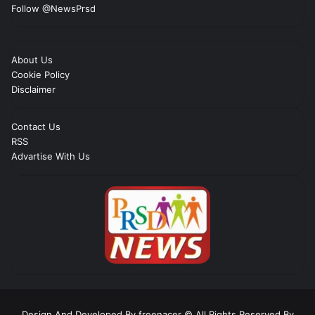
Follow @NewsPrsd
About Us
Cookie Policy
Disclaimer
Contact Us
RSS
Advartise With Us
Design And Developed By freenacer
© All Rights Reserved By