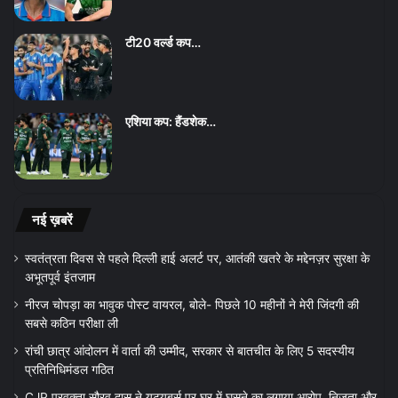
टी20 वर्ल्ड कप…
एशिया कप: हैंडशेक…
नई ख़बरें
स्वतंत्रता दिवस से पहले दिल्ली हाई अलर्ट पर, आतंकी खतरे के मद्देनज़र सुरक्षा के
अभूतपूर्व इंतजाम
नीरज चोपड़ा का भावुक पोस्ट वायरल, बोले- पिछले 10 महीनों ने मेरी जिंदगी की
सबसे कठिन परीक्षा ली
रांची छात्र आंदोलन में वार्ता की उम्मीद, सरकार से बातचीत के लिए 5 सदस्यीय
प्रतिनिधिमंडल गठित
CJP प्रवक्ता सौरव दास ने यूट्यूबर्स पर घर में घुसने का लगाया आरोप, निजता और