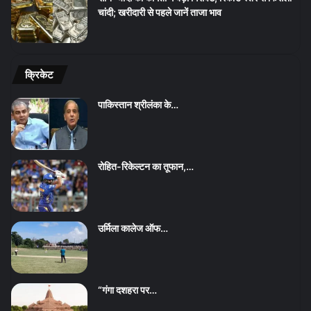
चांदी; खरीदारी से पहले जानें ताजा भाव
क्रिकेट
पाकिस्तान श्रीलंका के…
रोहित-रिकेल्टन का तूफान,…
उर्मिला कालेज ऑफ…
“गंगा दशहरा पर…