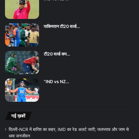
पाकिस्तान टी20 वर्ल्ड…
टी20 वर्ल्ड कप…
“IND vs NZ…
नई ख़बरें
दिल्ली-NCR में बारिश का कहर, IMD का रेड अलर्ट जारी; जलभराव और जाम से
थमा जनजीवन