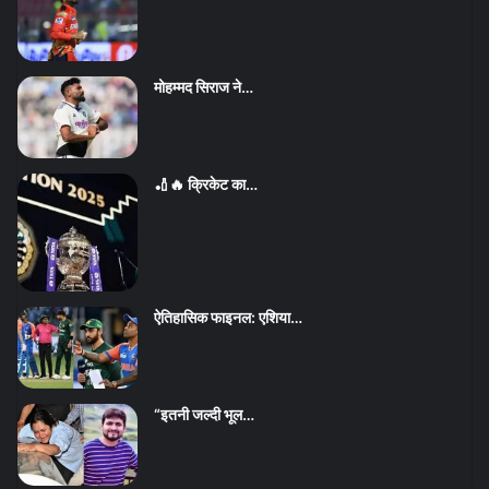
मोहम्मद सिराज ने…
🏏🔥 क्रिकेट का…
ऐतिहासिक फाइनल: एशिया…
“इतनी जल्दी भूल…