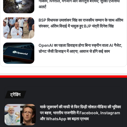
नाकाम, पिस्तौल, मैगजीन और कारतूस बरामद; सुरक्षा एजेंसियां
अलर्ट
BSP विधायक उमाशंकर सिंह का राजकीय सम्मान के साथ अंतिम
संस्कार, अंतिम विदाई में भावुक हुए BJP मंत्री दिनेश सिंह
OpenAI का पहला डिवाइस होगा बिना स्क्रीन वाला AI गैजेट,
डोनट जैसी डिजाइन में आएगा; आवाज से होंगे कई काम
ट्रेंडिंग
मार्क जुकरबर्ग की माफी से फिर छिड़ी सोशल मीडिया की भूमिका
पर बहस, भारतीय राजनीति में Facebook, Instagram
और WhatsApp का बढ़ता प्रभाव