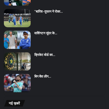
“बारिश-तूफान ने रोका…
वाशिंगटन सुंदर के…
क्रिकेट बोर्ड का…
बिग बैश लीग…
नई ख़बरें